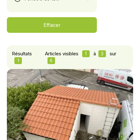
Effacer
Résultats
Articles visibles
1
à
3
sur
1
6