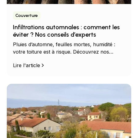
Couverture
Infiltrations automnales : comment les
éviter ? Nos conseils d’experts
Pluies d’automne, feuilles mortes, humidité :
votre toiture est à risque. Découvrez nos
conseils d’experts pour prévenir les infiltrations
Lire l'article
avant qu’il ne soit trop tard.