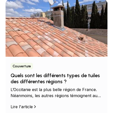
Couverture
Quels sont les différents types de tuiles
des différentes régions ?
L’Occitanie est la plus belle région de France.
Néanmoins, les autres régions témoignent aussi
de leur histoire grâce à leur toiture plus
Lire l'article
spécifique les unes des autres…