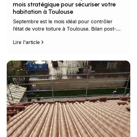
mois stratégique pour sécuriser votre
habitation à Toulouse
Septembre est le mois idéal pour contrôler
l’état de votre toiture à Toulouse. Bilan post-
été, météo clémente, disponibilité : découvrez
Lire l'article
pourquoi agir