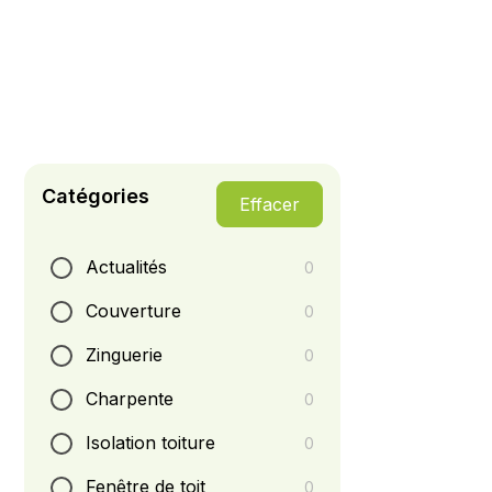
Occitanie.
Catégories
Effacer
Actualités
0
Couverture
0
Zinguerie
0
Charpente
0
Isolation toiture
0
Fenêtre de toit
0