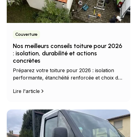
Couverture
Nos meilleurs conseils toiture pour 2026
: isolation, durabilité et actions
concrètes
Préparez votre toiture pour 2026 : isolation
performante, étanchéité renforcée et choix de
matériaux durables. Découvrez des conseils
Lire l'article
concrets pour réduire les pertes d’énergie,
anticiper la réglementation et maximiser la
durabilité de votre toit. Diagnostic, solutions
techniques et aides pratiques pour agir dès
maintenant avec Les Couvreurs Occitans.