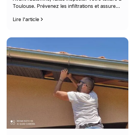
Toulouse. Prévenez les infiltrations et assurez
la solidité de votre toit avec les Couvreurs
Lire l'article
Occitans.