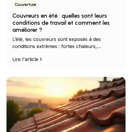
Couverture
Couvreurs en été : quelles sont leurs
conditions de travail et comment les
améliorer ?
L’été, les couvreurs sont exposés à des
conditions extrêmes : fortes chaleurs,
rayonnement solaire, sécurité en hauteur…
Lire l'article
Découvrez les risques liés aux températures
estivales et les mesures à adopter pour
protéger la santé et la sécurité des artisans
couvreurs.