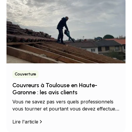
Couverture
Couvreurs à Toulouse en Haute-
Garonne : les avis clients
Vous ne savez pas vers quels professionnels
vous tourner et pourtant vous devez effectuer
une rénovation de votre toiture ? Optez pour
Lire l'article
les Couvreurs Occitans...