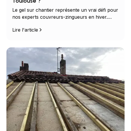
Toulouse ?
Le gel sur chantier représente un vrai défi pour
nos experts couvreurs-zingueurs en hiver.
Découvrez les contraintes liées au froid, les
Lire l'article
mesures de sécurité essentielles et les bonnes
pratiques pour prévenir les risques sur vos
chantiers de couverture à Toulouse.