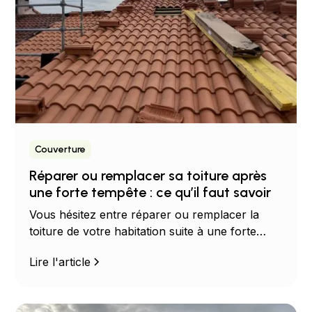
Couverture
Réparer ou remplacer sa toiture après
une forte tempête : ce qu’il faut savoir
Vous hésitez entre réparer ou remplacer la
toiture de votre habitation suite à une forte
tempête dans votre région ? Dans cet article,
Lire l'article
nos équipes vous…