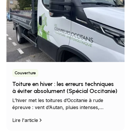
Couverture
Toiture en hiver : les erreurs techniques
à éviter absolument (Spécial Occitanie)
L’hiver met les toitures d’Occitanie à rude
épreuve : vent d’Autan, pluies intenses,
infiltrations, soulèvement de tuiles. Découvrez
Lire l'article
les erreurs techniques à éviter absolument
pour protéger votre toiture en tuiles canal ou