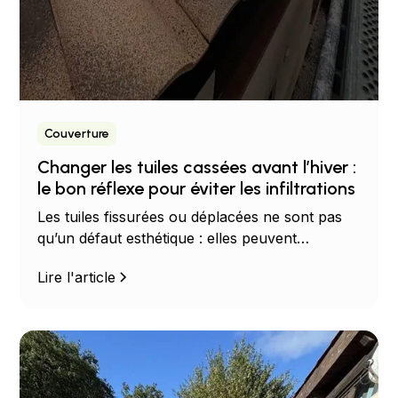
Couverture
Changer les tuiles cassées avant l’hiver :
le bon réflexe pour éviter les infiltrations
Les tuiles fissurées ou déplacées ne sont pas
qu’un défaut esthétique : elles peuvent
provoquer des infiltrations, de la moisissure et
Lire l'article
dégrader l’isolation de la toiture. Découvrez
pourquoi il est essentiel de faire réparer votre
toiture avant l’hiver avec Les Couvreurs
Occitans.