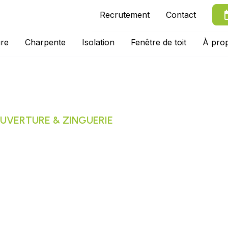
Recrutement
Contact
re
Charpente
Isolation
Fenêtre de toit
À pro
UVERTURE & ZINGUERIE
ccitans : Votre
nfiance à