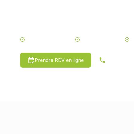
Depuis 2012, notre équipe de
couvreurs à T
rénovation
,
l'isolation
et l’entretien de votre t
sérieux et garantie décennale.
Devis Rapide & Gratuit
Garantie Décennale
E
Prendre RDV en ligne
05 81 60 87