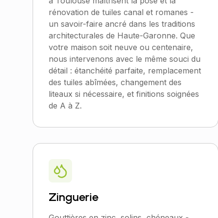
à Toulouse maîtrisent la pose et la
rénovation de tuiles canal et romanes -
un savoir-faire ancré dans les traditions
architecturales de Haute-Garonne. Que
votre maison soit neuve ou centenaire,
nous intervenons avec le même souci du
détail : étanchéité parfaite, remplacement
des tuiles abîmées, changement des
liteaux si nécessaire, et finitions soignées
de A à Z.
Zinguerie
Gouttières en zinc, solins, chéneaux -