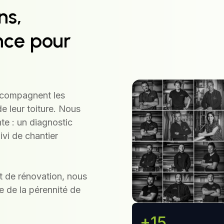
ns,
nce pour
ccompagnent les
e leur toiture
. Nous
te : un diagnostic
ivi de chantier
et de rénovation, nous
e de la pérennité de
+1000
+15