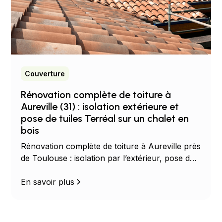
Couverture
Rénovation complète de toiture à
Aureville (31) : isolation extérieure et
pose de tuiles Terréal sur un chalet en
bois
Rénovation complète de toiture à Aureville près
de Toulouse : isolation par l’extérieur, pose de
tuiles Terréal et gouttières en aluminium.
Intervention des Couvreurs Occitans au Sud de
En savoir plus
Toulouse.