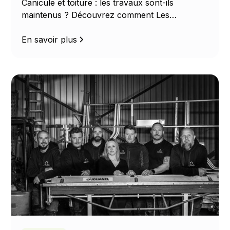
Canicule et toiture : les travaux sont-ils
maintenus ? Découvrez comment Les
Couvreurs Occitans adaptent leurs chantiers
en toute sécurité.
En savoir plus